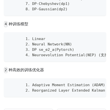
        7. DP-Chebyshev(dp1)
        8. DP-Gaussian(dp2)
种训练模型
4
        1. Linear
        2. Neural Network(NN)
        3. DP se_e2_a(Pytorch)
        4. Neuroevolution Potential(NEP)
种高效的训练优化器
2
        1. Adaptive Moment Estimation (ADAM)
        2. Reorganized Layer Extended Kalman F