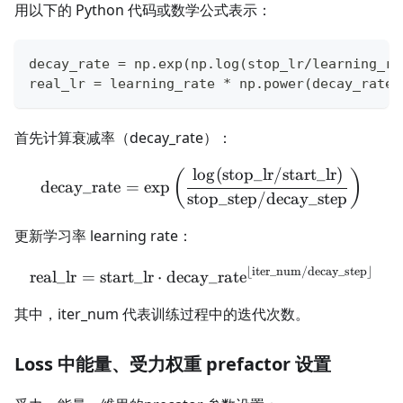
用以下的 Python 代码或数学公式表示：
decay_rate 
=
 np
.
exp
(
np
.
log
(
stop_lr
/
learning_ra
real_lr 
=
 learning_rate 
*
 np
.
power
(
decay_rate
,
首先计算衰减率（decay_rate）：
lo
g
(
stop_lr
/
start_lr
)
\text{decay\_rate} = \exp
(
)
decay_rate
=
exp
stop_step
/
decay_step
更新学习率 learning rate：
⌊
iter_num
/
decay_step
⌋
\text{real\_lr} = \text{st
real_lr
=
start_lr
⋅
decay_rate
其中，iter_num 代表训练过程中的迭代次数。
Loss 中能量、受力权重 prefactor 设置