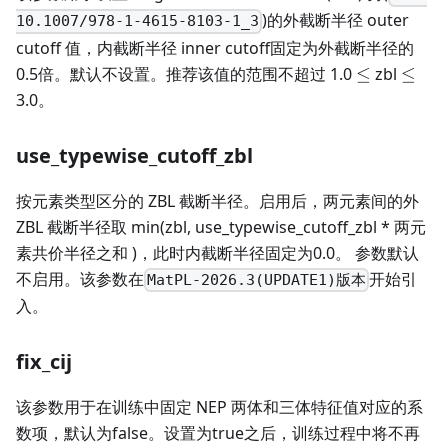
)的外截断半径 outer
10.1007/978-1-4615-8103-1_3
cutoff 值，内截断半径 inner cutoff固定为外截断半径的
\le
\le
0.5倍。默认不设置。推荐该值的范围不超过 1.0
≤
zbl
≤
3.0。
use_typewise_cutoff_zbl
按元素类型区分的 ZBL 截断半径。启用后，两元素间的外
ZBL 截断半径取 min(zbl, use_typewise_cutoff_zbl * 两元
素共价半径之和 )，此时内截断半径固定为0.0。 参数默认
不启用。该参数在
开始引
MatPL-2026.3(UPDATE1)版本
入。
fix_cij
该参数用于在训练中固定 NEP 两体和三体特征值对应的系
数项，默认为false。设置为true之后，训练过程中将不再