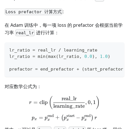
:
Loss prefactor 计算方式
在 Adam 训练中，每一项 loss 的 prefactor 会根据当前学
习率
进行计算：
real_lr
lr_ratio 
=
 real_lr 
/
 learning_rate
lr_ratio 
=
min
(
max
(
lr_ratio
,
0.0
)
,
1.0
)
prefactor 
=
 end_prefactor 
+
(
start_prefactor 
-
对应数学公式为：
real_lr
r = \mathrm{clip} \left( \
(
)
=
clip
,
0
,
1
r
learning_rate
end
start
end
p_x = p_x^{\mathrm{end}}
=
+
−
(
)
p
p
p
p
r
x
x
x
x