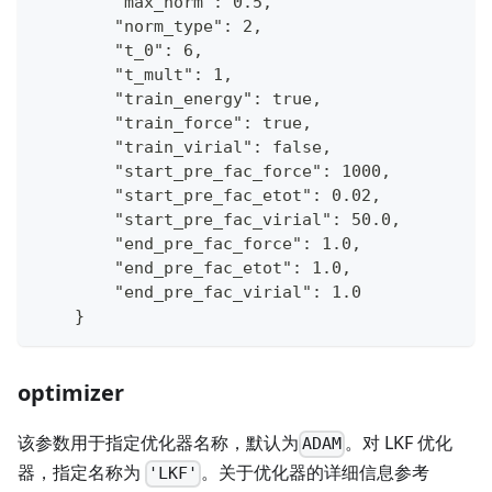
        "max_norm": 0.5,
        "norm_type": 2,
        "t_0": 6,
        "t_mult": 1,
        "train_energy": true,
        "train_force": true,
        "train_virial": false,
        "start_pre_fac_force": 1000,
        "start_pre_fac_etot": 0.02,
        "start_pre_fac_virial": 50.0,
        "end_pre_fac_force": 1.0,
        "end_pre_fac_etot": 1.0,
        "end_pre_fac_virial": 1.0
    }
optimizer
该参数用于指定优化器名称，默认为
。对 LKF 优化
ADAM
器，指定名称为
。关于优化器的详细信息参考
'LKF'