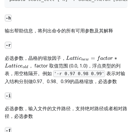
-h
输出帮助信息，将列出命令的所有可用参数及其解释
-r
Lattic_{new}=
必选参数，晶格的缩放因子，
=
∗
L
a
tt
i
c
f
a
c
t
or
n
e
w
factor *
， factor 取值范围 (0.0, 1.0)，浮点类型的列
L
a
tt
i
c
e
o
l
d
Lattice_{old}
表，用空格隔开。例如
表示对输
'-r 0.97 0.98 0.99'
入结构分别做0.97、0.98、0.99的晶格缩放，必选参数
-i
必选参数，输入文件的文件路径，支持绝对路径或者相对路
径，必选参数
-f