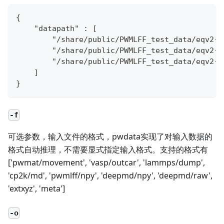
{
    "datapath" : [
        "/share/public/PWMLFF_test_data/eqv2-m
        "/share/public/PWMLFF_test_data/eqv2-m
        "/share/public/PWMLFF_test_data/eqv2-m
    ]
}
-f
可选参数，输入文件的格式，pwdata实现了对输入数据的
格式自动推理，不需要显式指定输入格式。支持的格式有
['pwmat/movement', 'vasp/outcar', 'lammps/dump',
'cp2k/md', 'pwmlff/npy', 'deepmd/npy', 'deepmd/raw',
'extxyz', 'meta']
-o