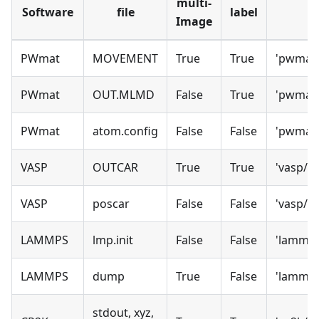
multi-
Software
file
label
f
Image
PWmat
MOVEMENT
True
True
'pwmat
PWmat
OUT.MLMD
False
True
'pwmat
PWmat
atom.config
False
False
'pwmat/
VASP
OUTCAR
True
True
'vasp/o
VASP
poscar
False
False
'vasp/p
LAMMPS
lmp.init
False
False
'lammps
LAMMPS
dump
True
False
'lammp
stdout, xyz,