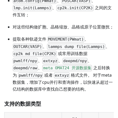
、
、
atom.config(PWmat)
POSCAR(VASP)
、
之间的文
lmp.init(Lammps)
cp2k.init(CP2K)
件互转；
对这些结构做扩胞、晶格缩放、晶格或原子位置微扰；
提取各种轨迹文件
、
MOVEMENT(PWmat)
、
、
OUTCAR(VASP)
lammps dump file(Lammps)
或常用训练数据
cp2k md file(CP2K)
、
、
、
pwmlff/npy
extxyz
deepmd/npy
、
之后转换
deepmd/raw
meta OMAT24 开源数据集
为
或者
格式文件。 对于meta
pwmlff/npy
extxyz
数据集，增加了cpu并行和查询操作，以快速从超过一
亿结构的数据库中查找自己想要的结构。
支持的数据类型