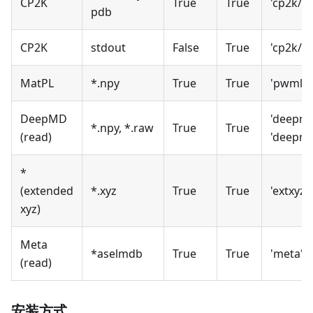
CP2K
True
True
'cp2k/m
pdb
CP2K
stdout
False
True
'cp2k/sc
MatPL
*.npy
True
True
'pwmlff
DeepMD
'deepmd
*.npy, *.raw
True
True
(read)
'deepm
*
(extended
*.xyz
True
True
'extxyz'
xyz)
Meta
*aselmdb
True
True
'meta'
(read)
安装方式