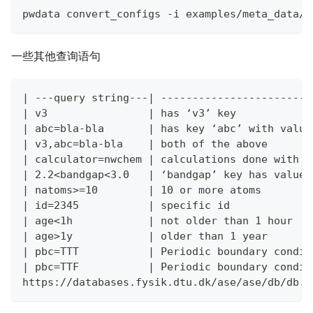
pwdata convert_configs -i examples/meta_data/a
一些其他查询语句
| ---query string---| ------------------------
| v3                | has ‘v3’ key            
| abc=bla-bla       | has key ‘abc’ with value
| v3,abc=bla-bla    | both of the above       
| calculator=nwchem | calculations done with N
| 2.2<bandgap<3.0   | ‘bandgap’ key has value 
| natoms>=10        | 10 or more atoms        
| id=2345           | specific id             
| age<1h            | not older than 1 hour   
| age>1y            | older than 1 year       
| pbc=TTT           | Periodic boundary condit
| pbc=TTF           | Periodic boundary condit
https://databases.fysik.dtu.dk/ase/ase/db/db.h