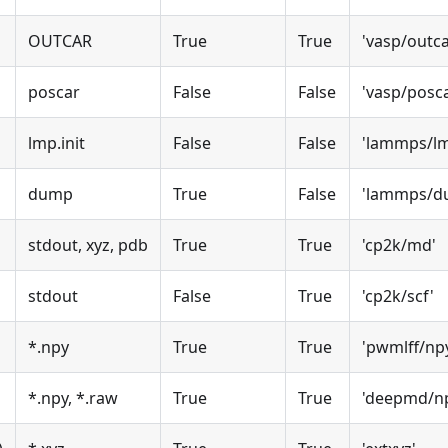
OUTCAR
True
True
'vasp/outca
poscar
False
False
'vasp/posc
lmp.init
False
False
'lammps/l
dump
True
False
'lammps/d
stdout, xyz, pdb
True
True
'cp2k/md'
stdout
False
True
'cp2k/scf'
*.npy
True
True
'pwmlff/np
*.npy, *.raw
True
True
'deepmd/np