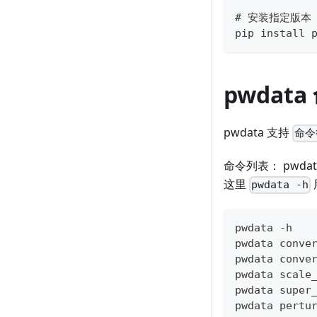
# 安装指定版本
pip install 
pwdat
pwdata 支持
命令
命令列表： pwd
这里
pwdata -h
pwdata -h
pwdata conve
pwdata conve
pwdata scale
pwdata super
pwdata pertu