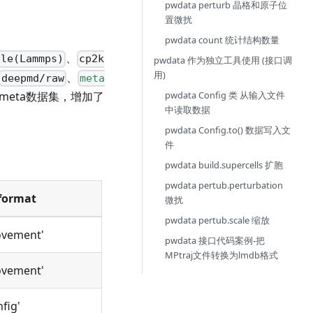
pwdata perturb 晶格和原子位
置微扰
pwdata count 统计结构数量
、
ile(Lammps)
cp2k
pwdata 作为独立工具使用 (接口调
用)
、
deepmd/raw
meta
meta数据集，增加了
pwdata Config 类 从输入文件
中读取数据
。
pwdata Config.to() 数据写入文
件
pwdata build.supercells 扩胞
pwdata pertub.perturbation
format
微扰
pwdata pertub.scale 缩放
vement'
pwdata 接口代码案例-把
MPtraj文件转换为lmdb格式
vement'
fig'