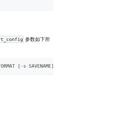
参数如下所
vt_config
FORMAT [-s SAVENAME] [-c] [-t ATOM_TYPES [ATOM_TYP