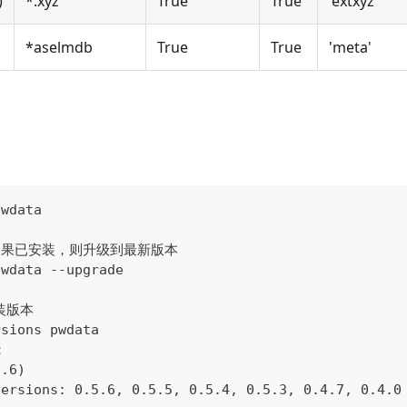
)
*.xyz
True
True
'extxyz'
*aselmdb
True
True
'meta'
pwdata
a,如果已安装，则升级到最新版本
pwdata --upgrade
装版本 
rsions pwdata
：
5.6)
versions: 0.5.6, 0.5.5, 0.5.4, 0.5.3, 0.4.7, 0.4.0