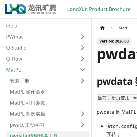
LongXun Product Brochure
intro
MatPL
PWmat
Version: 2026.03
pwd
Q-Studio
Q-Flow
MatPL
pwdat
安装手册
MatPL 操作命令
当前手册页使用 pwd
MatPL 可用参数
pwdata 是 M
MatPL 案例实操
pwact 主动学习
atom.confi
互转；
pwdata 结构转换工具