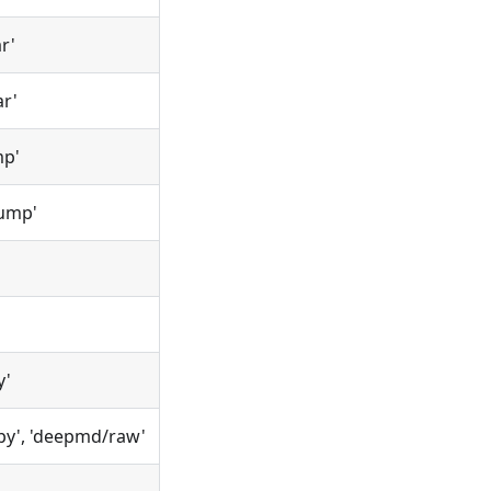
r'
ar'
mp'
ump'
y'
y', 'deepmd/raw'