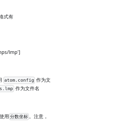
格式有
s/lmp']
用
作为文
atom.config
作为文件名
s.lmp
使用
。注意，
分数坐标