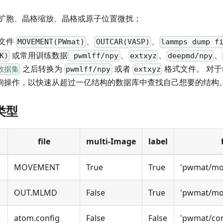
扩胞、晶格缩放、晶格或原子位置微扰；
文件
、
、
MOVEMENT(PWmat)
OUTCAR(VASP)
lammps dump f
或常用训练数据
、
、
、
K)
pwmlff/npy
extxyz
deepmd/npy
之后转换为
或者
格式文件。 对于
源数据集
pwmlff/npy
extxyz
查询操作，以快速从超过一亿结构的数据库中查找自己想要的结构
类型
file
multi-Image
label
MOVEMENT
True
True
'pwmat/mo
OUT.MLMD
False
True
'pwmat/mo
atom.config
False
False
'pwmat/con