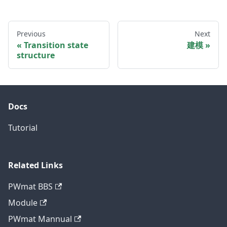
Previous
Next
Transition state
建模
structure
Docs
Tutorial
Related Links
PWmat BBS
Module
PWmat Mannual