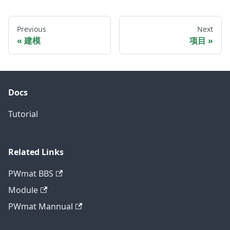
Previous
Next
建模
项目
Docs
Tutorial
Related Links
PWmat BBS
Module
PWmat Mannual